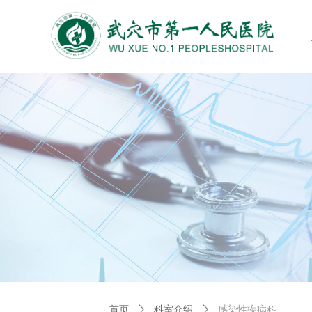
首页
ꄲ
科室介绍
ꄲ
感染性疾病科