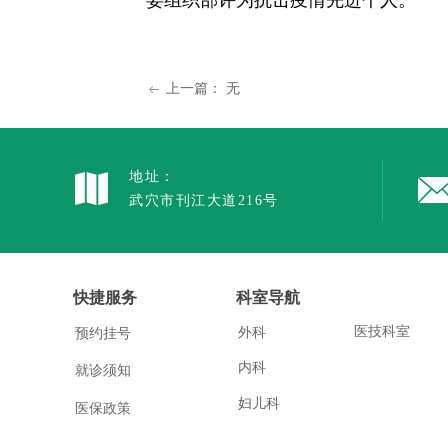
委组织部评为抗击疫情先进个人。
上一篇：
无
ꂃ
地址：
武穴市刊江大道216号
快捷服务
科室导航
医技科室
外科
预约挂号
内科
就诊须知
妇儿科
医保政策