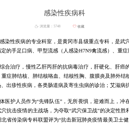
感染性疾病科
浏览量：
5748
ꄀ
收藏
ꄘ
感染性疾病的专业科室，是黄冈市县级重点专科，是武
指定的手足口病、甲型流感（人感染
H7N9禽流感）、重
综合治疗，慢性乙肝丙肝的抗病毒治疗，肝硬化、肝癌
；重症肺结核、肺结核咯血、结核性胸、腹膜炎及肺外结
热、出疹性疾病，各类肠道病及寄生虫病的诊治；艾滋病
体医护人员作为
“先锋队伍”，无所畏惧，迎难而上，冲
武穴
抗击疫情的主战场，为夺取
“武穴保卫战”的决定性
胜
被湖北省传染病专科联盟评为“抗击新冠肺炎疫情最美卫士