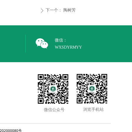
下一个：
陶树芳
ꄲ
微信：
WXSDYRMYY
浏览手机站
微信公众号
02000080号