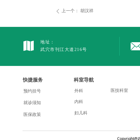
上一个：
胡汉祥
ꄴ
地址：
武穴市刊江大道216号
快捷服务
科室导航
医技科室
外科
预约挂号
内科
就诊须知
妇儿科
医保政策
Copyrig