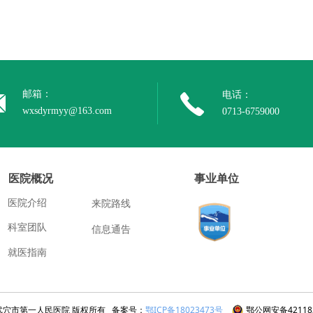
邮箱：
电话：
wxsdyrmyy@163.com
0713-6759000
医院概况
事业单位
医院介绍
来院路线
科室团队
信息通告
就医指南
ht@武穴市第一人民医院 版权所有 备案号：
鄂ICP备18023473号
鄂公网安备421182