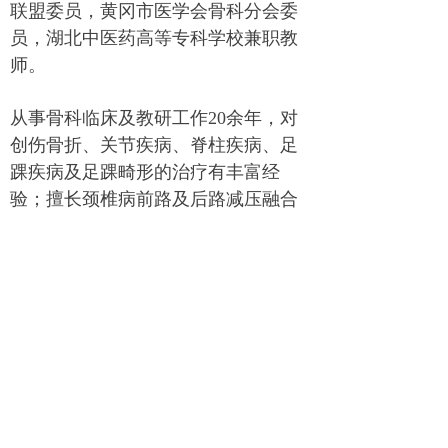
联盟委员，黄冈市医学会骨科分会委
员，湖北中医药高等专科学校兼职教
师。
从事骨科临床及教研工作
20
余年，对
创伤骨折、关节疾病、脊柱疾病、足
踝疾病及足踝畸形的治疗有丰富经
验；擅长颈椎病前路及后路减压融合
术、腰椎病减压融合手术、脊柱内镜
下腰椎间盘切除术、胸腰椎骨折微创
内固定手术、老年性胸腰椎骨折经皮
椎体成形术、四肢骨折微创手术、骨
盆骨折及髋臼骨折手术治疗、四肢畸
形矫形术、足踝部疾病的手术治疗
等。主要研究方向：骨及软组织缺损
的修复。