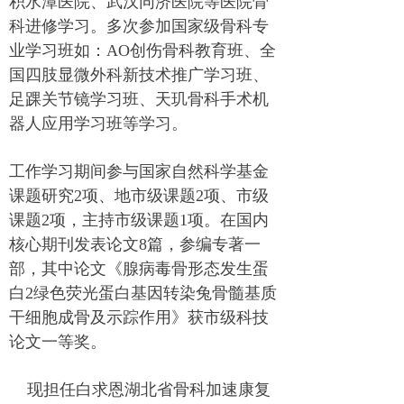
积水潭医院、武汉同济医院等医院骨
科进修学习。多次参加国家级骨科专
业学习班如：
AO
创伤骨科教育班、全
国四肢显微外科新技术推广学习班、
足踝关节镜学习班、天玑骨科手术机
器人应用学习班等学习。
工作学习期间参与国家自然科学基金
课题研究
2
项、地市级课题
2
项、市级
课题
2
项，主持市级课题
1
项。在国内
核心期刊发表论文
8
篇，参编专著一
部，其中论文《腺病毒骨形态发生蛋
白
2
绿色荧光蛋白基因转染兔骨髓基质
干细胞成骨及示踪作用》获市级科技
论文一等奖。
现担任白求恩湖北省骨科加速康复