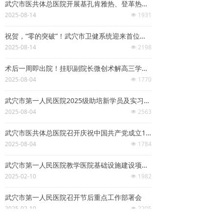
武穴市医共体总医院开展基孔肯雅热、登革热等重点虫媒传染病防治培训
2025-08-14
1931
넶
祝贺，“零的突破”！武穴市卫健系统迎来首位博士人才！
2025-08-14
2198
넶
术后一周即出院！挂职副院长微创术解高三学子骨折之困
2025-08-04
1770
넶
武穴市第一人民医院2025级助培新学员及实习生岗前培训圆满结束
2025-08-04
2563
넶
武穴市医共体总医院召开庆祝中国共产党成立104周年大会
2025-08-04
1784
넶
武穴市第一人民医院教学医院基础设施建设项目正式开工
2025-02-10
1982
넶
武穴市第一人民医院召开节后重点工作部署会
2025-02-10
2205
넶