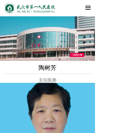
끀
陶树芳
主任医师