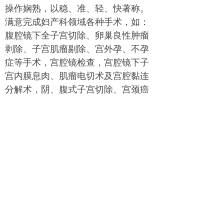
操作娴熟，以稳、准、轻、快著称。
满意完成妇产科领域各种手术，如：
腹腔镜下全子宫切除、卵巢良性肿瘤
剥除、子宫肌瘤剔除、宫外孕、不孕
症等手术，宫腔镜检查，宫腔镜下子
宫内膜息肉、肌瘤电切术及宫腔黏连
分解术，阴、腹式子宫切除、宫颈癌
根治、卵巢癌缩瘤、乙状结肠代人工
阴道成形等。
坐诊时间：周四专家门诊全天
武穴市刊江大道216号
0713-6759000